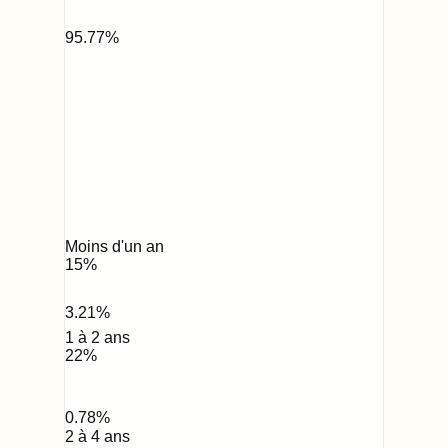
95.77
%
Moins d'un an
15
%
3.21
%
1 à 2 ans
22
%
0.78
%
2 à 4 ans