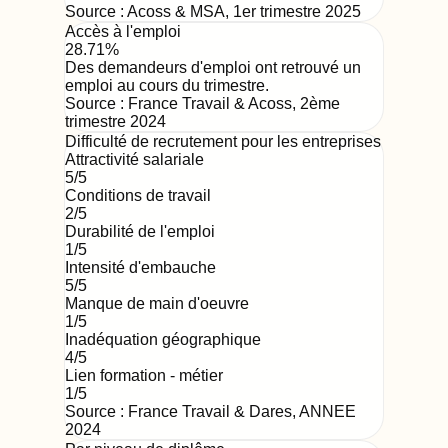
Source :
Acoss & MSA
,
1er trimestre 2025
Accès à l'emploi
28.71%
Des demandeurs d'emploi ont retrouvé un
emploi au cours du trimestre.
Source :
France Travail & Acoss
,
2ème
trimestre 2024
Difficulté de recrutement pour les entreprises
Attractivité salariale
5
/5
Conditions de travail
2
/5
Durabilité de l'emploi
1
/5
Intensité d'embauche
5
/5
Manque de main d'oeuvre
1
/5
Inadéquation géographique
4
/5
Lien formation - métier
1
/5
Source : France Travail & Dares,
ANNEE
2024