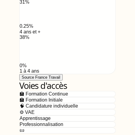
31
%
0.25
%
4 ans et +
38
%
0
%
1 à 4 ans
Source France Travail
Voies d'accès
🏫 Formation Continue
🏫 Formation Initiale
🧠 Candidature individuelle
⚙️ VAE
Apprentissage
Professionnalisation
📜