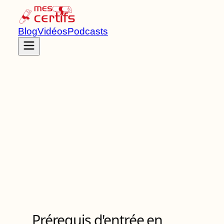
Blog
Vidéos
Podcasts
Accueil
Certifications
RNCP41313
Titre RNCP
de Niveau
5
3
Bloc
s
de compétences
Prérequis d'entrée en