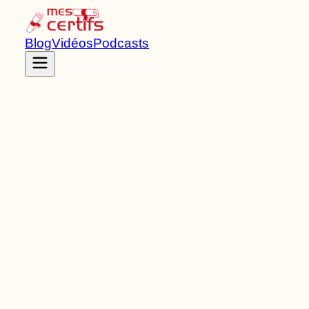
Blog
Vidéos
Podcasts
Accueil
Certifications
RNCP41391
Certificat de spécialisation
de Niveau
4
3
Bloc
s
de compétences