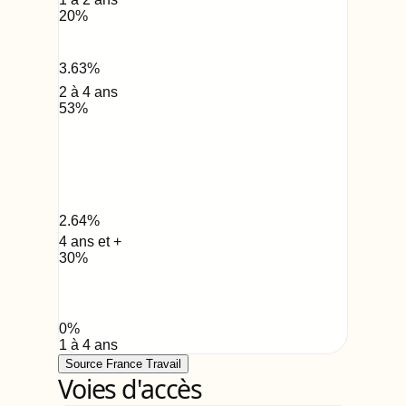
20
%
3.63
%
2 à 4 ans
53
%
2.64
%
4 ans et +
30
%
0
%
1 à 4 ans
Source France Travail
Voies d'accès