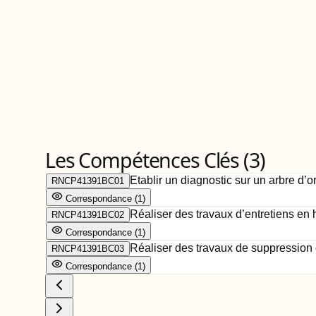
Les Compétences Clés (
3
)
Etablir un diagnostic sur un arbre d’o
RNCP41391BC01
Correspondance
(
1
)
Réaliser des travaux d’entretiens en
RNCP41391BC02
Correspondance
(
1
)
Réaliser des travaux de suppression
RNCP41391BC03
Correspondance
(
1
)