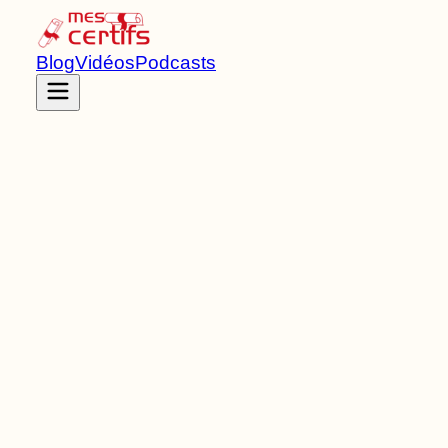
Blog
Vidéos
Podcasts
Accueil
Certifications
RNCP42010