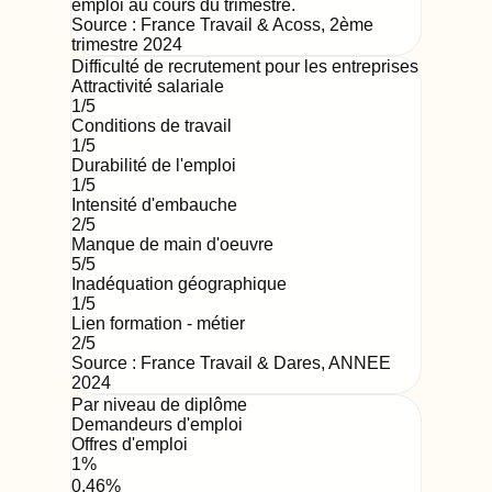
emploi au cours du trimestre.
Source :
France Travail & Acoss
,
2ème
trimestre 2024
Difficulté de recrutement pour les entreprises
Attractivité salariale
1
/5
Conditions de travail
1
/5
Durabilité de l'emploi
1
/5
Intensité d'embauche
2
/5
Manque de main d'oeuvre
5
/5
Inadéquation géographique
1
/5
Lien formation - métier
2
/5
Source : France Travail & Dares,
ANNEE
2024
Par niveau de diplôme
Demandeurs d'emploi
Offres d'emploi
1
%
0.46
%