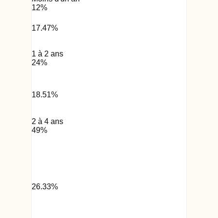
12
%
17.47
%
1 à 2 ans
24
%
18.51
%
2 à 4 ans
49
%
26.33
%