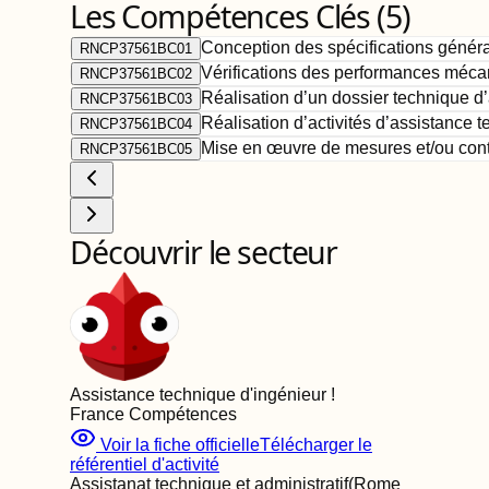
Les Compétences Clés (
5
)
Conception des spécifications génér
RNCP37561BC01
Vérifications des performances mécan
RNCP37561BC02
Réalisation d’un dossier technique d’
RNCP37561BC03
Réalisation d’activités d’assistance 
RNCP37561BC04
Mise en œuvre de mesures et/ou contr
RNCP37561BC05
Découvrir le secteur
Assistance technique d'ingénieur
!
France Compétences
Voir la fiche officielle
Télécharger le
référentiel d'activité
Assistanat technique et administratif
(Rome