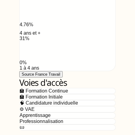
4.76
%
4 ans et +
31
%
0
%
1 à 4 ans
Source France Travail
Voies d'accès
🏫 Formation Continue
🏫 Formation Initiale
🧠 Candidature individuelle
⚙️ VAE
Apprentissage
Professionnalisation
📜