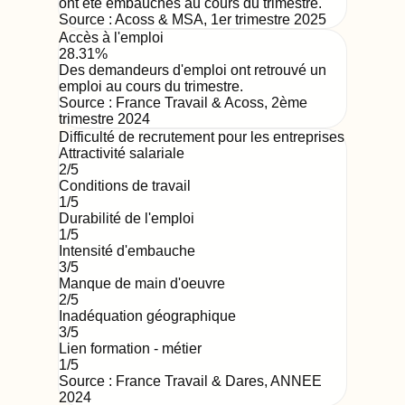
ont été embauchés au cours du trimestre.
Source :
Acoss & MSA
,
1er trimestre 2025
Accès à l'emploi
28.31%
Des demandeurs d'emploi ont retrouvé un
emploi au cours du trimestre.
Source :
France Travail & Acoss
,
2ème
trimestre 2024
Difficulté de recrutement pour les entreprises
Attractivité salariale
2
/5
Conditions de travail
1
/5
Durabilité de l'emploi
1
/5
Intensité d'embauche
3
/5
Manque de main d'oeuvre
2
/5
Inadéquation géographique
3
/5
Lien formation - métier
1
/5
Source : France Travail & Dares,
ANNEE
2024