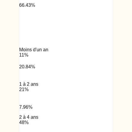
66.43
%
Moins d'un an
11
%
20.84
%
1 à 2 ans
21
%
7.96
%
2 à 4 ans
48
%