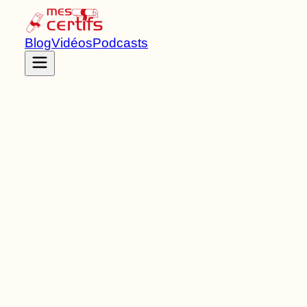
Blog
Vidéos
Podcasts
Accueil
Certifications
RNCP37561
Brevet de technicien supérieur
de Niveau
5