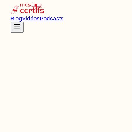
Blog
Vidéos
Podcasts
Accueil
Certifications
RNCP38374
Titre professionnel
de Niveau
3