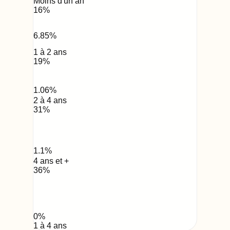
Moins d'un an
16
%
6.85
%
1 à 2 ans
19
%
1.06
%
2 à 4 ans
31
%
1.1
%
4 ans et +
36
%
0
%
1 à 4 ans