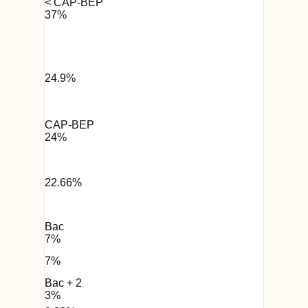
< CAP-BEP
37
%
24.9
%
CAP-BEP
24
%
22.66
%
Bac
7
%
7
%
Bac + 2
3
%