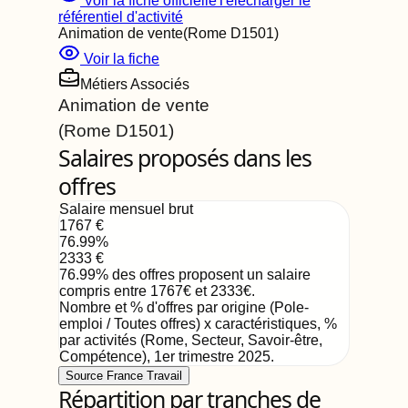
Voir la fiche officielle
Télécharger le
référentiel d'activité
Animation de vente
(Rome
D1501
)
Voir la fiche
Métiers Associés
Animation de vente
(Rome
D1501
)
Salaires proposés dans les
offres
Salaire mensuel brut
1767
€
76.99
%
2333
€
76.99
%
des offres proposent un salaire
compris entre
1767
€
et
2333
€
.
Nombre et % d'offres par origine (Pole-
emploi / Toutes offres) x caractéristiques, %
par activités (Rome, Secteur, Savoir-être,
Compétence)
,
1er trimestre 2025
.
Source France Travail
Répartition par tranches de