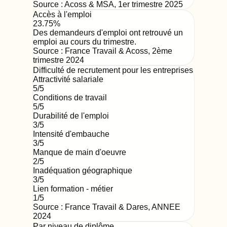
Source :
Acoss & MSA
,
1er trimestre 2025
Accès à l'emploi
23.75%
Des demandeurs d'emploi ont retrouvé un
emploi au cours du trimestre.
Source :
France Travail & Acoss
,
2ème
trimestre 2024
Difficulté de recrutement pour les entreprises
Attractivité salariale
5
/5
Conditions de travail
5
/5
Durabilité de l'emploi
3
/5
Intensité d'embauche
3
/5
Manque de main d'oeuvre
2
/5
Inadéquation géographique
3
/5
Lien formation - métier
1
/5
Source : France Travail & Dares,
ANNEE
2024
Par niveau de diplôme