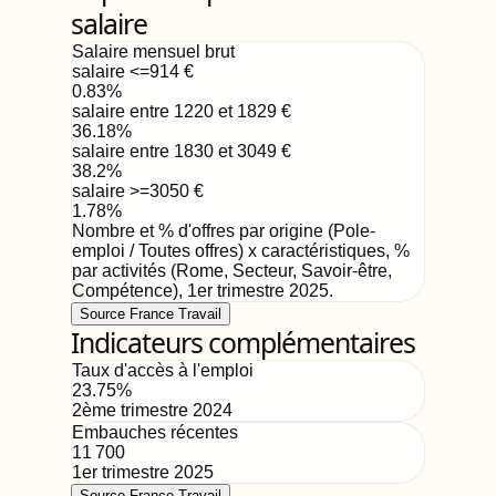
salaire
Salaire mensuel brut
salaire <=914
€
0.83
%
salaire entre 1220 et 1829
€
36.18
%
salaire entre 1830 et 3049
€
38.2
%
salaire >=3050
€
1.78
%
Nombre et % d'offres par origine (Pole-
emploi / Toutes offres) x caractéristiques, %
par activités (Rome, Secteur, Savoir-être,
Compétence)
,
1er trimestre 2025
.
Source France Travail
Indicateurs complémentaires
Taux d'accès à l'emploi
23.75
%
2ème trimestre 2024
Embauches récentes
11 700
1er trimestre 2025
Source France Travail