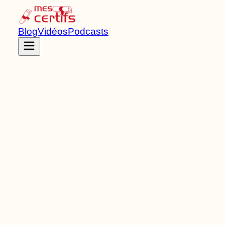
Blog
Vidéos
Podcasts
Accueil
Certifications
RNCP38834
Titre RNCP
de Niveau
5