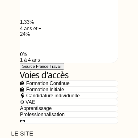
1.33
%
4 ans et +
24
%
0
%
1 à 4 ans
Source France Travail
Voies d'accès
🏫 Formation Continue
🏫 Formation Initiale
🧠 Candidature individuelle
⚙️ VAE
Apprentissage
Professionnalisation
📜
LE SITE