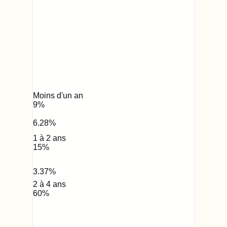
Moins d'un an
9
%
6.28
%
1 à 2 ans
15
%
3.37
%
2 à 4 ans
60
%