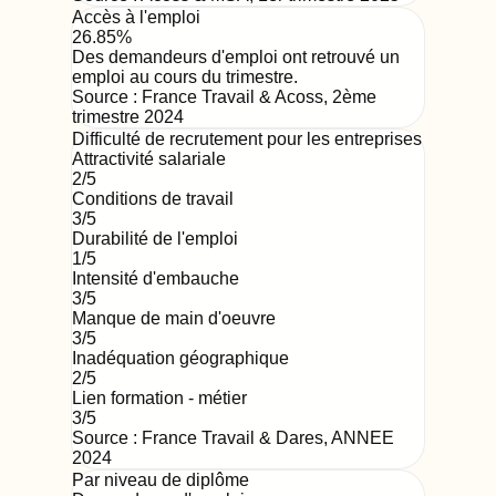
Accès à l'emploi
26.85%
Des demandeurs d'emploi ont retrouvé un
emploi au cours du trimestre.
Source :
France Travail & Acoss
,
2ème
trimestre 2024
Difficulté de recrutement pour les entreprises
Attractivité salariale
2
/5
Conditions de travail
3
/5
Durabilité de l'emploi
1
/5
Intensité d'embauche
3
/5
Manque de main d'oeuvre
3
/5
Inadéquation géographique
2
/5
Lien formation - métier
3
/5
Source : France Travail & Dares,
ANNEE
2024
Par niveau de diplôme