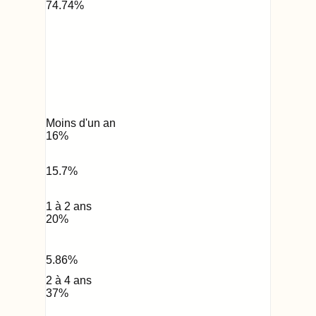
74.74
%
Moins d'un an
16
%
15.7
%
1 à 2 ans
20
%
5.86
%
2 à 4 ans
37
%