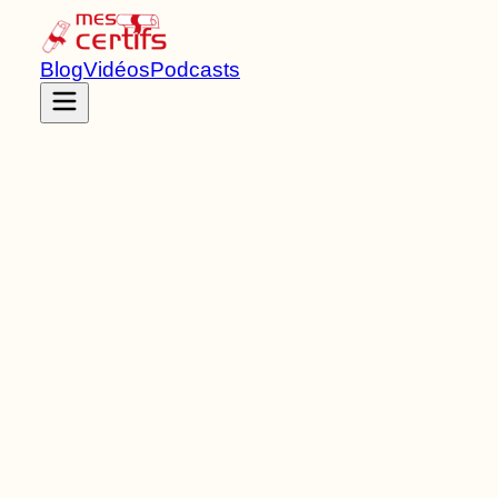
Blog
Vidéos
Podcasts
Accueil
Certifications
RNCP38979
Licence
de Niveau
6
7
Bloc
s
de compétences