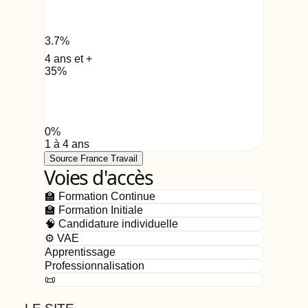
3.7
%
4 ans et +
35
%
0
%
1 à 4 ans
Source France Travail
Voies d'accès
🏫 Formation Continue
🏫 Formation Initiale
🧠 Candidature individuelle
⚙️ VAE
Apprentissage
Professionnalisation
📜