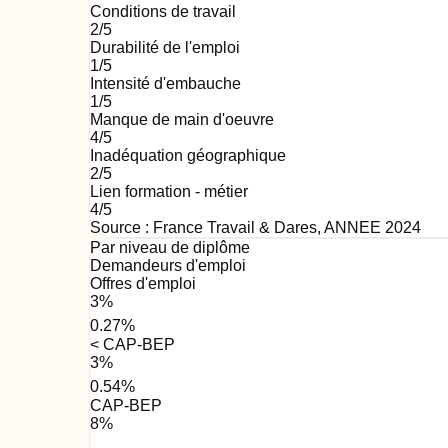
Conditions de travail
2
/5
Durabilité de l'emploi
1
/5
Intensité d'embauche
1
/5
Manque de main d'oeuvre
4
/5
Inadéquation géographique
2
/5
Lien formation - métier
4
/5
Source : France Travail & Dares,
ANNEE 2024
Par niveau de diplôme
Demandeurs d'emploi
Offres d'emploi
3
%
0.27
%
< CAP-BEP
3
%
0.54
%
CAP-BEP
8
%