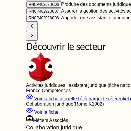
Produire des documents juridique
RNCP40292BC06
Assurer la gestion des activités a
RNCP40292BC07
Apporter une assistance juridique
RNCP40292BC08
Découvrir le secteur
Activités juridiques : assistant juridique (fiche nati
France Compétences
Voir la fiche officielle
Télécharger le référentiel d
Collaboration juridique
(Rome
K1902
)
Voir la fiche
Métiers Associés
Collaboration juridique