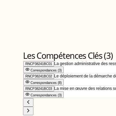
Les Compétences Clés (
3
)
La gestion administrative des re
RNCP38241BC01
Correspondance
s
(
3
)
Le déploiement de la démarche d
RNCP38241BC02
Correspondance
s
(
8
)
La mise en œuvre des relations s
RNCP38241BC03
Correspondance
s
(
3
)