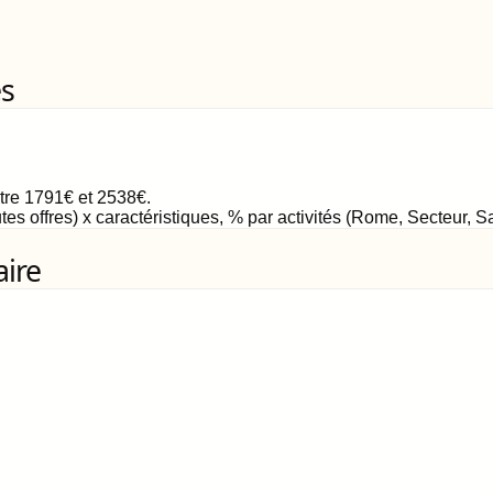
es
ntre
1791
€
et
2538
€
.
tes offres) x caractéristiques, % par activités (Rome, Secteur, 
aire