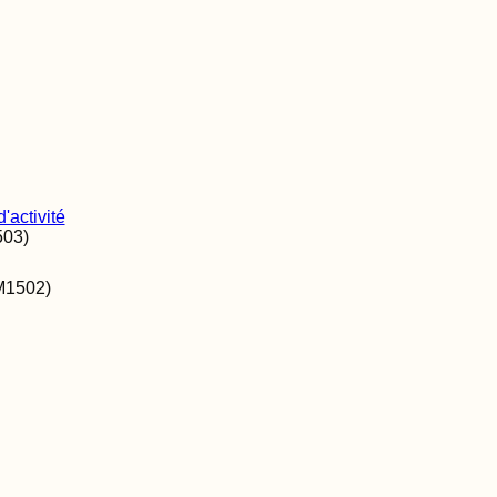
'activité
503
)
M1502
)