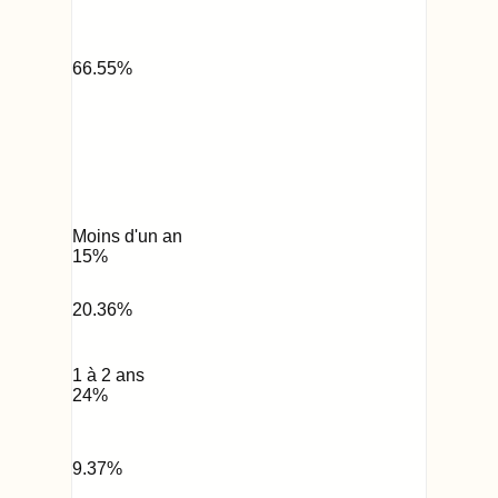
66.55
%
Moins d'un an
15
%
20.36
%
1 à 2 ans
24
%
9.37
%