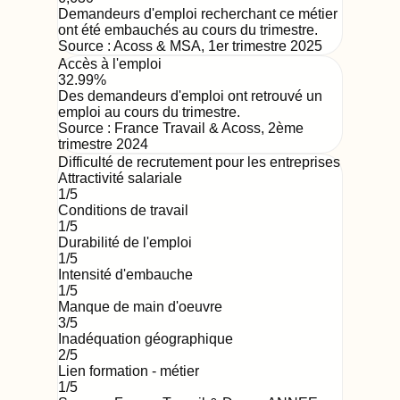
Demandeurs d'emploi recherchant ce métier
ont été embauchés au cours du trimestre.
Source :
Acoss & MSA
,
1er trimestre 2025
Accès à l'emploi
32.99%
Des demandeurs d'emploi ont retrouvé un
emploi au cours du trimestre.
Source :
France Travail & Acoss
,
2ème
trimestre 2024
Difficulté de recrutement pour les entreprises
Attractivité salariale
1
/5
Conditions de travail
1
/5
Durabilité de l'emploi
1
/5
Intensité d'embauche
1
/5
Manque de main d'oeuvre
3
/5
Inadéquation géographique
2
/5
Lien formation - métier
1
/5