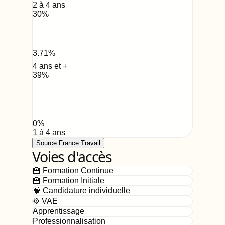
2 à 4 ans
30
%
3.71
%
4 ans et +
39
%
0
%
1 à 4 ans
Source France Travail
Voies d'accès
🏫 Formation Continue
🏫 Formation Initiale
🧠 Candidature individuelle
⚙️ VAE
Apprentissage
Professionnalisation