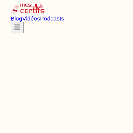
Blog
Vidéos
Podcasts
Accueil
Certifications
RNCP38442
Titre RNCP
de Niveau
6