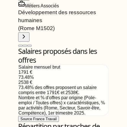
Métiers Associés
Développement des ressources
humaines
(Rome
M1502
)
Salaires proposés dans les
offres
Salaire mensuel brut
1791
€
73.48
%
2538
€
73.48
%
des offres proposent un salaire
compris entre
1791
€
et
2538
€
.
Nombre et % d'offres par origine (Pole-
emploi / Toutes offres) x caractéristiques, %
par activités (Rome, Secteur, Savoir-être,
Compétence)
,
1er trimestre 2025
.
Source France Travail
Répartition par tranches de