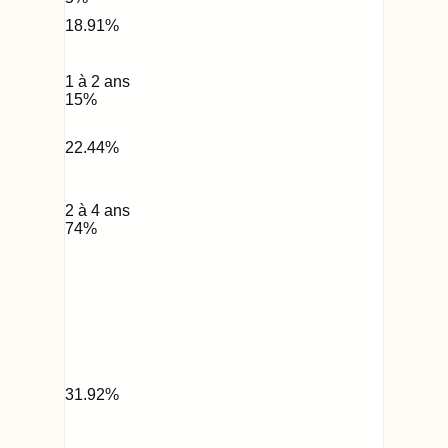
18.91
%
1 à 2 ans
15
%
22.44
%
2 à 4 ans
74
%
31.92
%