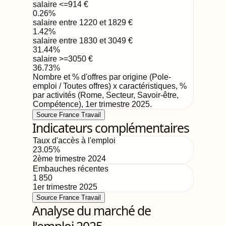
salaire <=914
€
0.26
%
salaire entre 1220 et 1829
€
1.42
%
salaire entre 1830 et 3049
€
31.44
%
salaire >=3050
€
36.73
%
Nombre et % d'offres par origine (Pole-
emploi / Toutes offres) x caractéristiques, %
par activités (Rome, Secteur, Savoir-être,
Compétence)
,
1er trimestre 2025
.
Source France Travail
Indicateurs complémentaires
Taux d'accès à l'emploi
23.05
%
2ème trimestre 2024
Embauches récentes
1 850
1er trimestre 2025
Source France Travail
Analyse du marché de