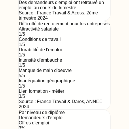
Des demandeurs d'emploi ont retrouvé un
emploi au cours du trimestre.
Source :
France Travail & Acoss
,
2ème
trimestre 2024
Difficulté de recrutement pour les entreprises
Attractivité salariale
1
/5
Conditions de travail
1
/5
Durabilité de l'emploi
1
/5
Intensité d'embauche
1
/5
Manque de main d'oeuvre
5
/5
Inadéquation géographique
1
/5
Lien formation - métier
3
/5
Source : France Travail & Dares,
ANNEE
2024
Par niveau de diplôme
Demandeurs d'emploi
Offres d'emploi
3
%