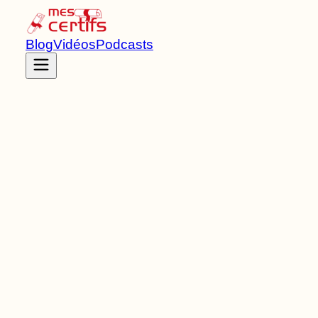
Blog
Vidéos
Podcasts
Accueil
Certifications
RNCP38958