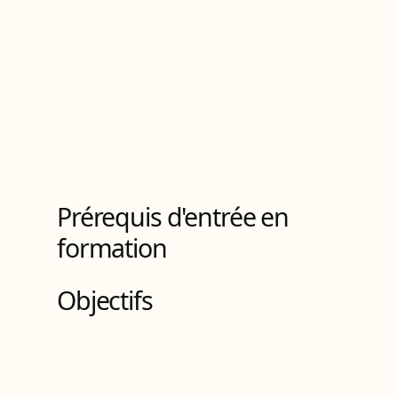
Titre ingénieur
de Niveau
7
7
Bloc
s
de compétences
Prérequis d'entrée en
formation
Objectifs