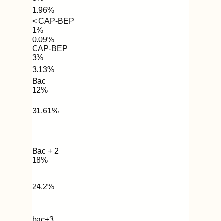
1.96
%
< CAP-BEP
1
%
0.09
%
CAP-BEP
3
%
3.13
%
Bac
12
%
31.61
%
Bac + 2
18
%
24.2
%
bac+3