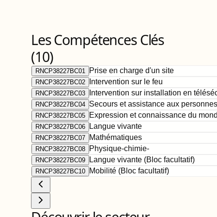
Les Compétences Clés
(
10
)
Prise en charge d'un site
RNCP38227BC01
Intervention sur le feu
RNCP38227BC02
Intervention sur installation en télésé
RNCP38227BC03
Secours et assistance aux personne
RNCP38227BC04
Expression et connaissance du mon
RNCP38227BC05
Langue vivante
RNCP38227BC06
Mathématiques
RNCP38227BC07
Physique-chimie-
RNCP38227BC08
Langue vivante (Bloc facultatif)
RNCP38227BC09
Mobilité (Bloc facultatif)
RNCP38227BC10