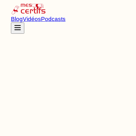
Blog
Vidéos
Podcasts
Accueil
Certifications
RNCP38227
Brevet professionnel
de Niveau
4