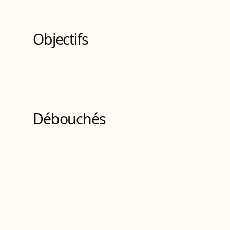
10
Bloc
s
de compétences
Objectifs
Débouchés