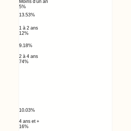
Moins d'un an
5
%
13.53
%
1 à 2 ans
12
%
9.18
%
2 à 4 ans
74
%
10.03
%
4 ans et +
16
%