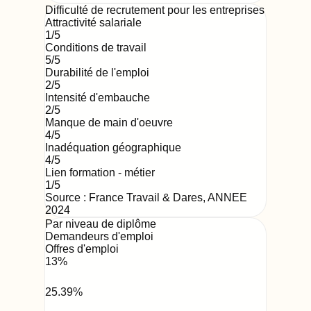
Difficulté de recrutement pour les entreprises
Attractivité salariale
1
/5
Conditions de travail
5
/5
Durabilité de l'emploi
2
/5
Intensité d'embauche
2
/5
Manque de main d'oeuvre
4
/5
Inadéquation géographique
4
/5
Lien formation - métier
1
/5
Source : France Travail & Dares,
ANNEE
2024
Par niveau de diplôme
Demandeurs d'emploi
Offres d'emploi
13
%
25.39
%